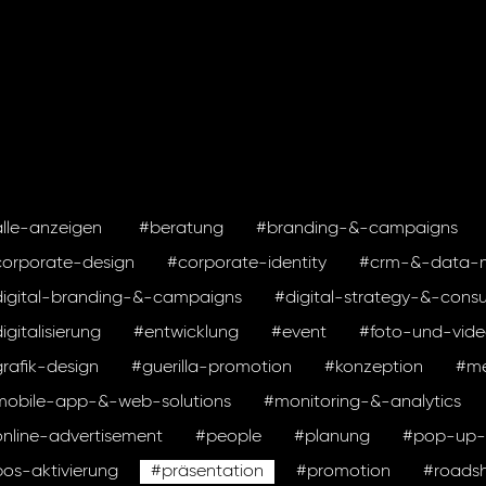
lle-anzeigen
#beratung
#branding-&-campaigns
orporate-design
#corporate-identity
#crm-&-data-
igital-branding-&-campaigns
#digital-strategy-&-consu
igitalisierung
#entwicklung
#event
#foto-und-vide
rafik-design
#guerilla-promotion
#konzeption
#me
mobile-app-&-web-solutions
#monitoring-&-analytics
nline-advertisement
#people
#planung
#pop-up-i
os-aktivierung
#präsentation
#promotion
#roads