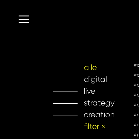
#a
alle
#c
digital
#d
live
#d
strategy
#g
creation
#
#o
filter ×
#p