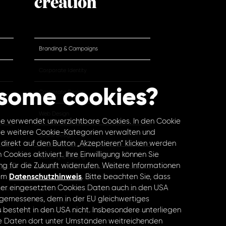
creation
Branding & Campaigns
Corporate Identity
some cookies?
Corporate Design
Web Design
e verwendet unverzichtbare Cookies. In den Cookie
ie weitere Cookie-Kategorien verwalten und
Grafik Design
 direkt auf den Button „Akzeptieren“ klicken werden
 Cookies aktiviert. Ihre Einwilligung können Sie
Wording & Texting
ng für die Zukunft widerrufen. Weitere Informationen
rem
Datenschutzhinweis
. Bitte beachten Sie, dass
Foto- und Videoproduktion
er eingesetzten Cookies Daten auch in den USA
ngemessenes, dem in der EU gleichwertiges
Storytelling
besteht in den USA nicht. Insbesondere unterliegen
 Daten dort unter Umständen weitreichenden