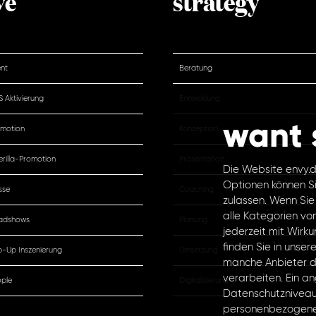
ve
strategy
nt
Beratung
 Aktivierung
Entwicklung
want 
motion
Konzeption
rilla-Promotion
Präsentation
Die Website envy.d
Optionen können S
sse
Coaching
zulassen. Wenn Sie
alle Kategorien von
adshows
Planung
jederzeit mit Wirku
finden Sie in unse
-Up Inszenierung
Umsetzung
manche Anbieter d
verarbeiten. Ein a
ple
Digitalisierung
Datenschutzniveau 
personenbezogene