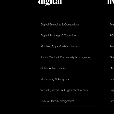
digital
li
Digital Branding & Campaigns
Eve
Digital Strategy & Consulting
POS
Mobile-, App- & Web solutions
Pro
Social Media & Community Management
Gue
Online Advertisement
Me
Monitoring & Analytics
Ro
Virtual-, Mixed- & Augmented Reality
Pop
CRM & Data Management
Peo