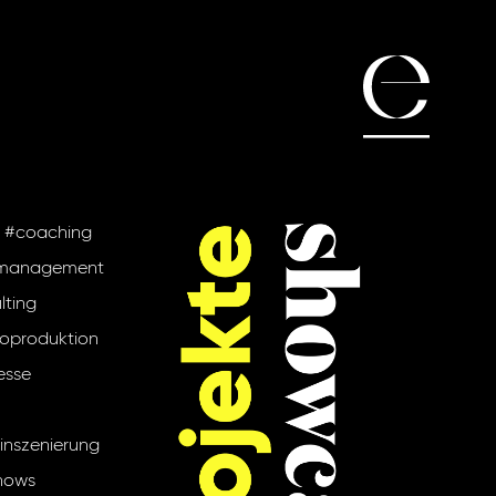
#coaching
management
lting
oproduktion
sse
nszenierung
hows