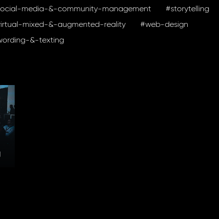
social-media-&-community-management
#storytelling
irtual-mixed-&-augmented-reality
#web-design
ording-&-texting
g