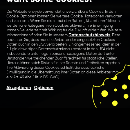
Die Website envy.de verwendet unverzichtbare Cookies. In den
Cookie Optionen können Sie weitere Cookie-Kategorien verwalten
und zulassen. Wenn Sie direkt auf den Button „Akzeptieren“ klicken
werden alle Kategorien von Cookies aktiviert. Ihre Einwilligung
können Sie jederzeit mit Wirkung für die Zukunft widerrufen. Weitere
Datenschutzhinweis
Informationen finden Sie in unserem
. Bitte
beachten Sie, dass manche Anbieter der eingesetzten Cookies
Daten auch in den USA verarbeiten. Ein angemessenes, dem in der
EU gleichwertiges Datenschutzniveau besteht in den USA nicht.
Insbesondere unterliegen personenbezogene Daten dort unter
Umständen weitreichenden Zugriffsrechten für staatliche Stellen.
Hieraus können sich Risiken für Ihre Rechte und Freiheiten ergeben.
Ihre Aktivierung dieser Cookies schließt die ausdrückliche
Einwilligung in die Übermittlung Ihrer Daten an diese Anbieter mit
ein (Art. 49 Abs. 1 lit. a DS-GVO).
Akzeptieren
Optionen
Als Kreativagentur
entwickelte envy das Konzept
Meat Us in den Bereichen CI,