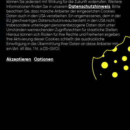
können Sie jederzeit mit Wirkung für die Zukunft widerrufen. Weitere
Datenschutzhinweis
Informationen finden Sie in unserem
. Bitte
beachten Sie, dass manche Anbieter der eingesetzten Cookies
Daten auch in den USA verarbeiten. Ein angemessenes, dem in der
EU gleichwertiges Datenschutzniveau besteht in den USA nicht.
Insbesondere unterliegen personenbezogene Daten dort unter
Umständen weitreichenden Zugriffsrechten für staatliche Stellen.
Hieraus können sich Risiken für Ihre Rechte und Freiheiten ergeben.
Ihre Aktivierung dieser Cookies schließt die ausdrückliche
Einwilligung in die Übermittlung Ihrer Daten an diese Anbieter mit
ein (Art. 49 Abs. 1 lit. a DS-GVO).
Akzeptieren
Optionen
Die Komplexität digitalen
Marketings: Unter dem Motto
“We drive brand – we drive
business” machten wir den
Handel fit für das nächste
Level in Sachen