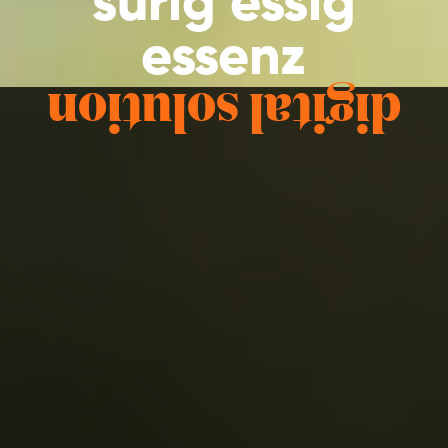
surig essig
essenz
digital solution