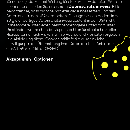
können Sie jederzeit mit Wirkung für die Zukunft widerrufen. Weitere
Datenschutzhinweis
Informationen finden Sie in unserem
. Bitte
beachten Sie, dass manche Anbieter der eingesetzten Cookies
Daten auch in den USA verarbeiten. Ein angemessenes, dem in der
EU gleichwertiges Datenschutzniveau besteht in den USA nicht.
Insbesondere unterliegen personenbezogene Daten dort unter
Umständen weitreichenden Zugriffsrechten für staatliche Stellen.
Hieraus können sich Risiken für Ihre Rechte und Freiheiten ergeben.
Ihre Aktivierung dieser Cookies schließt die ausdrückliche
Einwilligung in die Übermittlung Ihrer Daten an diese Anbieter mit
ein (Art. 49 Abs. 1 lit. a DS-GVO).
Akzeptieren
Optionen
Die Komplexität digitalen
Marketings: Unter dem Motto
“We drive brand – we drive
business” machten wir den
Handel fit für das nächste
Level in Sachen